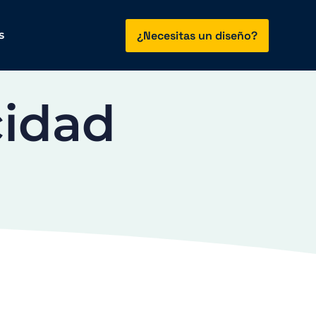
¿Necesitas un diseño?
s
cidad