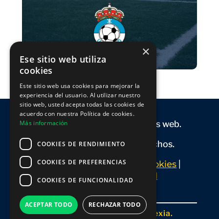
×
Ese sitio web utiliza
cookies
Este sitio web usa cookies para mejorar la
experiencia del usuario. Al utilizar nuestro
sitio web, usted acepta todas las cookies de
acuerdo con nuestra Política de cookies.
Más información
Flexia Web. Diseño de páginas web.
Reservados todos los derechos.
COOKIES DE RENDIMIENTO
COOKIES DE PREFERENCIAS
Aviso Legal
|
Política de cookies
|
Política de Privacidad
COOKIES DE FUNCIONALIDAD
ACEPTAR TODO
RECHAZAR TODO
Desarrollado con 💛 por Flexia.